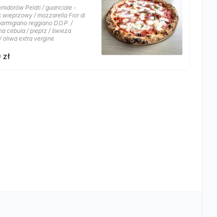
midorów Pelati / guanciale -
k wieprzowy / mozzarella Fior di
parmigiano reggiano D.O.P. /
a cebula / pieprz / świeża
/ oliwa extra vergine
 zł