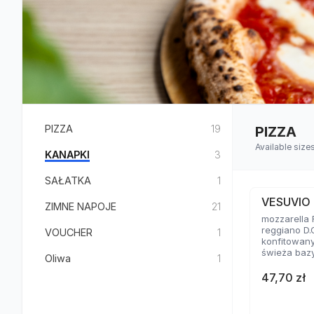
PIZZA
19
PIZZA
Available size
KANAPKI
3
SAŁATKA
1
VESUVIO
ZIMNE NAPOJE
21
mozzarella F
reggiano D.
VOUCHER
1
konfitowan
świeża bazy
Oliwa
1
47,70 zł