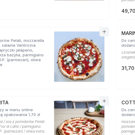
49,70
MARI
orów Pelati, mozzarella
Do cen
e, salame Ventricina
dodano
apryczki jalapeno,
czosnek
eża bazylia, parmigiano
oregano 
O.P. (parmezan), oliwa
ne
31,70
ITA
COT
zy w menu online
Do cen
ę opakowania 1,70 zł
dodano
a / sos z pomidorów Pelati
mozzarel
Fior di Latte / parmigiano
pomidor
P. (parmezan) / oliwa extra
parmigi