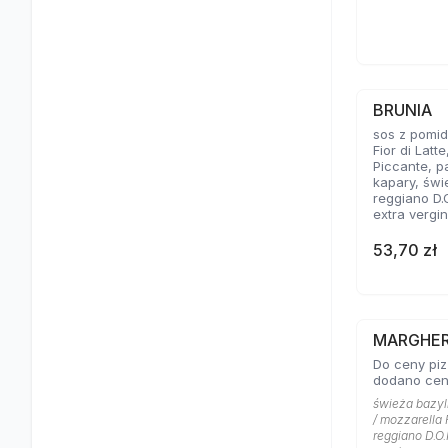
BRUNIA
sos z pomid
Fior di Latt
Piccante, p
kapary, świ
reggiano D.
extra vergi
53,70 zł
MARGHER
Do ceny piz
dodano cen
świeża bazyli
/ mozzarella 
reggiano D.O.