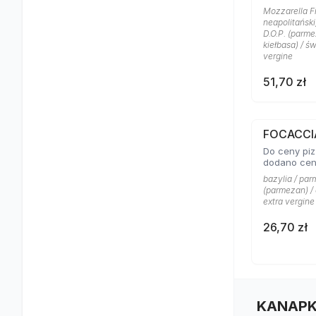
Mozzarella Fio
neapolitański
D.O.P. (parme
kiełbasa) / ś
vergine
51,70 zł
FOCACCI
Do ceny piz
dodano cen
bazylia / par
(parmezan) / 
extra vergine
26,70 zł
KANAPK