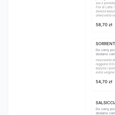
sos z pomidor
Fior di Latte 
świeża bazyli
oliwa extra v
58,70 zł
SORRENT
Do ceny piz
dodano cen
mozzarella di
reggiano D.O.
bazylia / pom
extra vergine
54,70 zł
SALSICCI
Do ceny piz
dodano cen