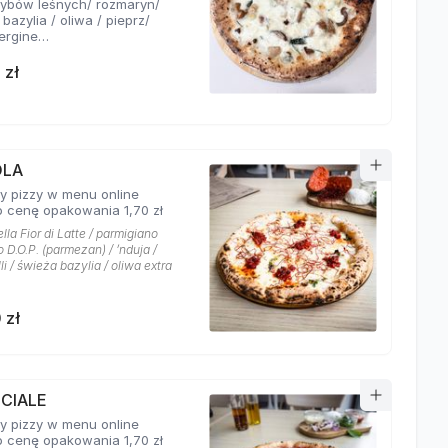
zybów leśnych/ rozmaryn/
bazylia / oliwa / pieprz/
ergine
awiera opakowanie na
 zł
,7 zł
OLA
y pizzy w menu online
 cenę opakowania 1,70 zł
la Fior di Latte / parmigiano
 D.O.P. (parmezan) / ’nduja /
illi / świeża bazylia / oliwa extra
 zł
CIALE
y pizzy w menu online
 cenę opakowania 1,70 zł