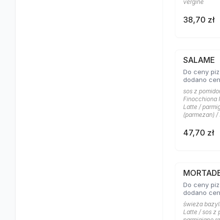
vergine
38,70 zł
SALAME
Do ceny piz
dodano cen
sos z pomidor
Finocchiona I
Latte / parmi
(parmezan) /
47,70 zł
MORTAD
Do ceny piz
dodano cen
świeża bazyli
Latte / sos z
parmigiano re