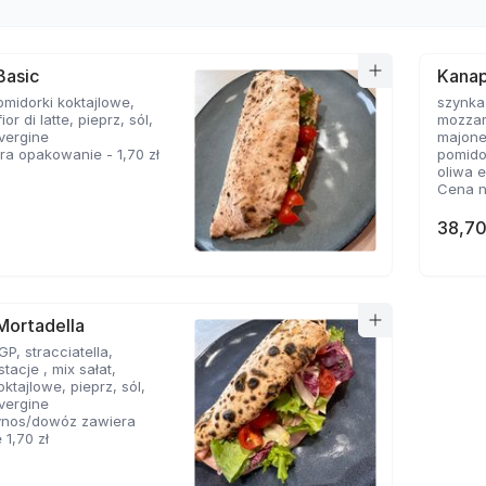
Basic
Kanap
omidorki koktajlowe,
szynka
or di latte, pieprz, sól,
mozzare
 vergine
majonez
a opakowanie - 1,70 zł
pomidor
oliwa e
Cena n
opakow
38,70
Mortadella
GP, stracciatella,
tacje , mix sałat,
ktajlowe, pieprz, sól,
 vergine
nos/dowóz zawiera
1,70 zł