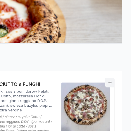
CIUTTO e FUNGHI
ki, sos z pomidorów Pelati,
Cotto, mozzarella Fior di
parmigiano reggiano D.O.P.
an), świeża bazylia, pieprz,
xtra vergine
i / pieprz / szynka Cotto /
ano reggiano D.O.P. (parmezan) /
la Fior di Latte / sos z
w Pelati / oliwa extra vergine