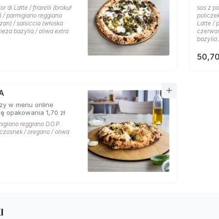
r di Latte / friarelli (brokuł
sos z po
) / parmigiano reggiano
policze
zan) / salsiccia (włoska
Latte / 
wieża bazylia / oliwa extra
czerwon
bazylia 
50,70
A
zy w menu online
ę opakowania 1,70 zł
migiano reggiano D.O.P.
czosnek / oregano / oliwa
I