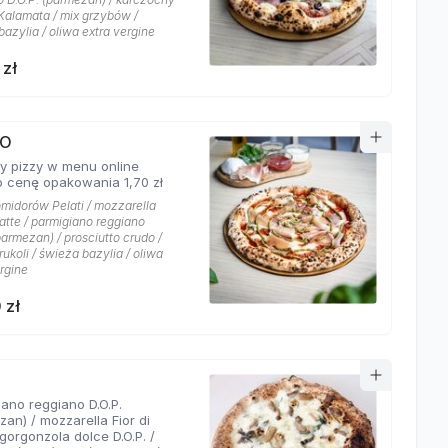
 Kalamata / mix grzybów /
azylia / oliwa extra vergine
 zł
DO
y pizzy w menu online
 cenę opakowania 1,70 zł
omidorów Pelati / mozzarella
Latte / parmigiano reggiano
parmezan) / prosciutto crudo /
rukoli / świeża bazylia / oliwa
rgine
 zł
ano reggiano D.O.P.
an) / mozzarella Fior di