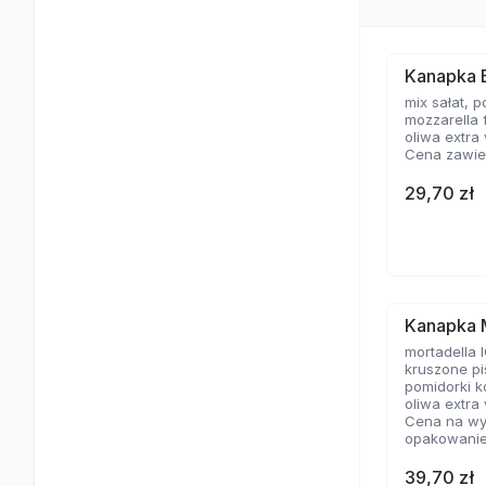
Kanapka 
mix sałat, p
mozzarella fi
oliwa extra
Cena zawier
29,70 zł
Kanapka 
mortadella I
kruszone pis
pomidorki ko
oliwa extra
Cena na wy
opakowanie 
39,70 zł