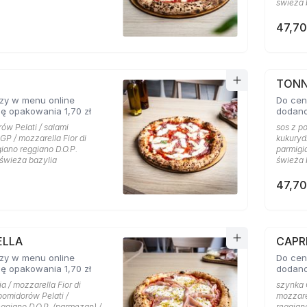
świeża b
47,70
TON
zy w menu online
Do cen
ę opakowania 1,70 zł
dodano
ów Pelati / salami
sos z po
GP / mozzarella Fior di
kukurydz
giano reggiano D.O.P.
parmigi
 świeża bazylia
świeża b
47,70
ELLA
CAPR
zy w menu online
Do cen
ę opakowania 1,70 zł
dodano
a / mozzarella Fior di
szynka 
 pomidorów Pelati /
mozzarel
ggiano D.O.P. (parmezan) /
reggian