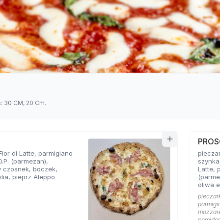
s: 30 CM, 20 Cm.
PROS
ior di Latte, parmigiano
pieczar
O.P. (parmezan),
szynka 
y czosnek, boczek,
Latte, 
lia, pieprz Aleppo
(parmez
oliwa e
pieczark
parmigi
mozzarel
pomidoró