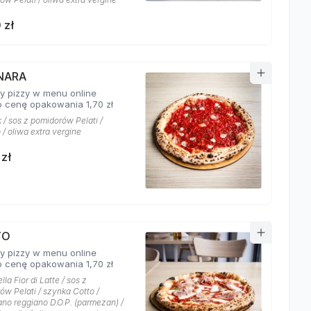
 zł
NARA
y pizzy w menu online
 cenę opakowania 1,70 zł
 / sos z pomidorów Pelati /
/ oliwa extra vergine
 zł
TO
y pizzy w menu online
 cenę opakowania 1,70 zł
la Fior di Latte / sos z
ów Pelati / szynka Cotto /
ano reggiano D.O.P. (parmezan) /