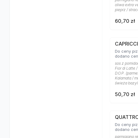
oliwa extra v
pieprz / strac
60,70 zł
CAPRICC
Do ceny piz
dodano cen
sos z pomidor
Fior di Latte
D.O.P. (parme
Kalamata / m
świeża bazyli
50,70 zł
QUATTRO
Do ceny piz
dodano cen
parmigiano re