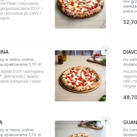
mix gr
ów Pelati / mozzarella
świeża 
/ gorgonzola dolce D.O.P. /
extra v
a / provolone piccante /
ergine
Cena z
52,70
wynos 1
INA
DIAV
zy w menu online
Do cen
ę opakowania 1,70 zł
dodano
 Bufala D.O.P / parmigiano
mozzarel
P. (parmezan) / świeża
reggiano
idorki koktajlowe / oliwa
nitki ch
vergine
48,70
A
GUAN
zy w menu online
Do cen
ę opakowania 1,70 zł
dodano