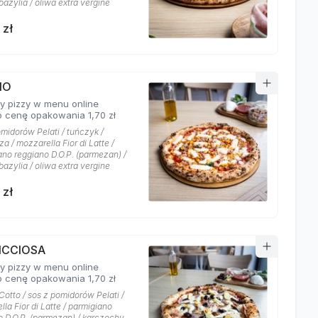
azylia / oliwa extra vergine
 zł
NO
y pizzy w menu online
 cenę opakowania 1,70 zł
midorów Pelati / tuńczyk /
a / mozzarella Fior di Latte /
ano reggiano D.O.P. (parmezan) /
azylia / oliwa extra vergine
 zł
ICCIOSA
y pizzy w menu online
 cenę opakowania 1,70 zł
Cotto / sos z pomidorów Pelati /
la Fior di Latte / parmigiano
o D.O.P. (parmezan) / karczochy