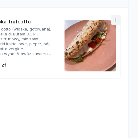
ka Trufcotto
 cotto (włoska, gotowana),
lla di Bufala D.O.P.,
 truflowy, mix sałat,
ki koktajlowe, pieprz, sól,
xtra vergine
a wynos/dowóz zawiera
anie - 1,70 zł
 zł