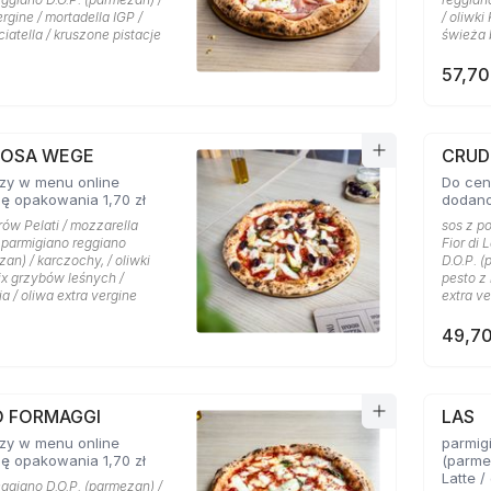
ergine / mortadella IGP /
/ oliwki
ciatella / kruszone pistacje
świeża b
57,70
IOSA WEGE
CRU
zy w menu online
Do cen
ę opakowania 1,70 zł
dodano
ów Pelati / mozzarella
sos z p
 / parmigiano reggiano
Fior di 
zan) / karczochy, / oliwki
D.O.P. (
ix grzybów leśnych /
pesto z 
a / oliwa extra vergine
extra ve
49,70
 FORMAGGI
LAS
zy w menu online
parmigi
ę opakowania 1,70 zł
(parmez
Latte / gorgonzola dolce D.O.P. /
ggiano D.O.P. (parmezan) /