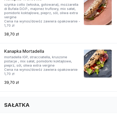
szynka cotto (włoska, gotowana), mozzarella
di Bufala D.O.P., majonez truflowy, mix sałat,
pomidorki koktajlowe, pieprz, sól, oliwa extra
vergine
Cena na wynos/dowóz zawiera opakowanie -
1,70 zł
38,70 zł
Kanapka Mortadella
mortadella IGP, stracciatella, kruszone
pistacje , mix sałat, pomidorki koktajlowe,
pieprz, sól, oliwa extra vergine
Cena na wynos/dowóz zawiera opakowanie
1,70 zł
39,70 zł
SAŁATKA