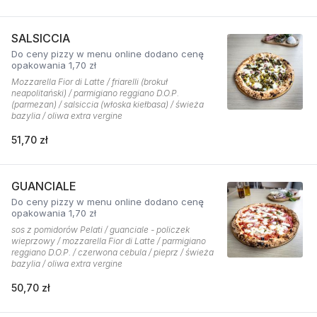
SALSICCIA
Do ceny pizzy w menu online dodano cenę
opakowania 1,70 zł
Mozzarella Fior di Latte / friarelli (brokuł
neapolitański) / parmigiano reggiano D.O.P.
(parmezan) / salsiccia (włoska kiełbasa) / świeża
bazylia / oliwa extra vergine
51,70 zł
GUANCIALE
Do ceny pizzy w menu online dodano cenę
opakowania 1,70 zł
sos z pomidorów Pelati / guanciale - policzek
wieprzowy / mozzarella Fior di Latte / parmigiano
reggiano D.O.P. / czerwona cebula / pieprz / świeża
bazylia / oliwa extra vergine
50,70 zł