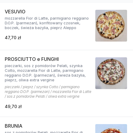
VESUVIO
mozzarella Fior di Latte, parmigiano reggiano
D.O.P. (parmezan), konfitowany czosnek,
boczek, świeża bazylia, pieprz Aleppo
47,70 zł
PROSCIUTTO e FUNGHI
pieczarki, sos z pomidorów Pelati, szynka
Cotto, mozzarella Fior di Latte, parmigiano
reggiano D.O.P. (parmezan), świeża bazylia,
pieprz, oliwa extra vergine
pieczarki / pieprz / szynka Cotto / parmigiano
reggiano D.O.P. (parmezan) / mozzarella Fior di Latte
/ sos z pomidorów Pelati / oliwa extra vergine
49,70 zł
BRUNIA
sos z pomidorów Pelati, mozzarella Fior di