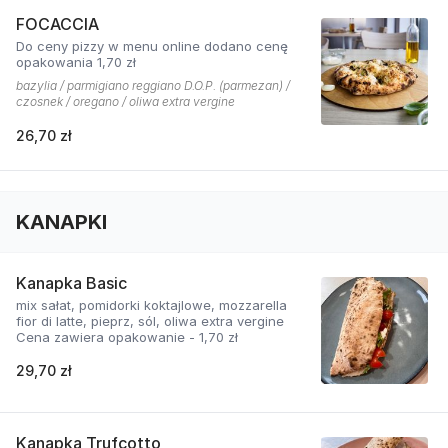
FOCACCIA
Do ceny pizzy w menu online dodano cenę
opakowania 1,70 zł
bazylia / parmigiano reggiano D.O.P. (parmezan) /
czosnek / oregano / oliwa extra vergine
26,70 zł
KANAPKI
Kanapka Basic
mix sałat, pomidorki koktajlowe, mozzarella
fior di latte, pieprz, sól, oliwa extra vergine
Cena zawiera opakowanie - 1,70 zł
29,70 zł
Kanapka Trufcotto