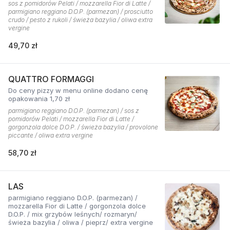
sos z pomidorów Pelati / mozzarella Fior di Latte /
parmigiano reggiano D.O.P. (parmezan) / prosciutto
crudo / pesto z rukoli / świeża bazylia / oliwa extra
vergine
49,70 zł
QUATTRO FORMAGGI
Do ceny pizzy w menu online dodano cenę
opakowania 1,70 zł
parmigiano reggiano D.O.P. (parmezan) / sos z
pomidorów Pelati / mozzarella Fior di Latte /
gorgonzola dolce D.O.P. / świeża bazylia / provolone
piccante / oliwa extra vergine
58,70 zł
LAS
parmigiano reggiano D.O.P. (parmezan) /
mozzarella Fior di Latte / gorgonzola dolce
D.O.P. / mix grzybów leśnych/ rozmaryn/
świeża bazylia / oliwa / pieprz/ extra vergine