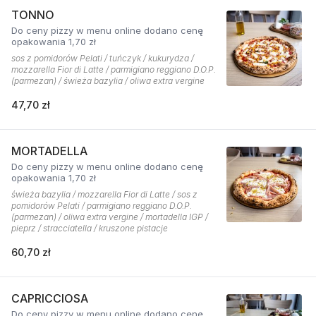
TONNO
Do ceny pizzy w menu online dodano cenę
opakowania 1,70 zł
sos z pomidorów Pelati / tuńczyk / kukurydza /
mozzarella Fior di Latte / parmigiano reggiano D.O.P.
(parmezan) / świeża bazylia / oliwa extra vergine
47,70 zł
MORTADELLA
Do ceny pizzy w menu online dodano cenę
opakowania 1,70 zł
świeża bazylia / mozzarella Fior di Latte / sos z
pomidorów Pelati / parmigiano reggiano D.O.P.
(parmezan) / oliwa extra vergine / mortadella IGP /
pieprz / stracciatella / kruszone pistacje
60,70 zł
CAPRICCIOSA
Do ceny pizzy w menu online dodano cenę