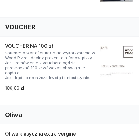
VOUCHER
VOUCHER NA 100 zł
Voucher o wartości 100 zł do wykorzystania w
Wood Pizza. Idealny prezent dla fanów pizzy.
Jeśli zamówienie z vouchera będzie
przekraczać 100 zł wówczas obowiązuje
dopłata.
Jeśli będzie na niższą kwotę to niestety nie
wydajemy reszty. Jednak nasza obsługa
pomoże skomponować produkty z Wood
100,00 zł
Pizza, żeby wyszła pełna kwota :)
Vouchery można odebrać fizycznie w Wood
Pizza.
Oliwa
Oliwa klasyczna extra vergine