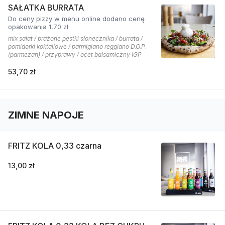
SAŁATKA BURRATA
Do ceny pizzy w menu online dodano cenę
opakowania 1,70 zł
mix sałat / prażone pestki słonecznika / burrata /
pomidorki koktajlowe / parmigiano reggiano D.O.P.
(parmezan) / przyprawy / ocet balsamiczny IGP
53,70 zł
ZIMNE NAPOJE
FRITZ KOLA 0,33 czarna
13,00 zł