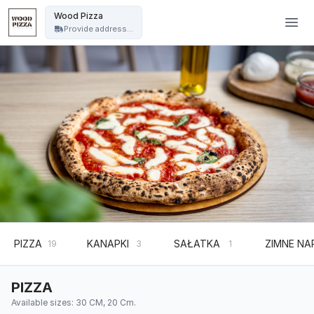
WOOD PIZZA - Wood Pizza
Wood Pizza
Provide address...
PIZZA
KANAPKI
SAŁATKA
ZIMNE NA
19
3
1
PIZZA
Available sizes: 30 CM, 20 Cm.